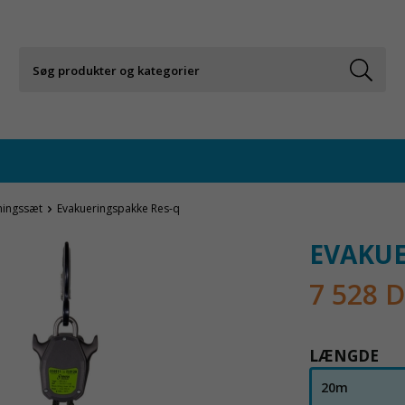
ningssæt
Evakueringspakke Res-q
EVAKUE
7 528 
LÆNGDE
20m