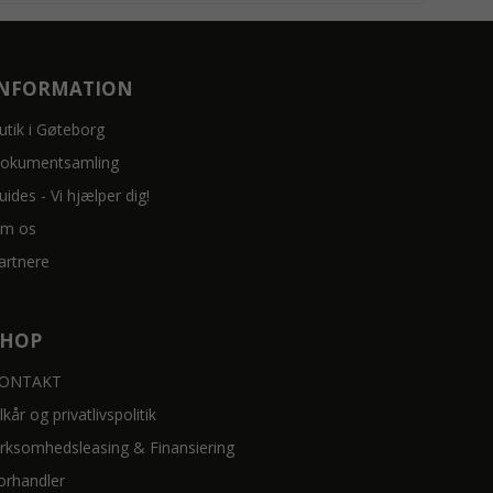
INFORMATION
utik i Gøteborg
okumentsamling
uides - Vi hjælper dig!
m os
artnere
SHOP
ONTAKT
ilkår og privatlivspolitik
irksomhedsleasing & Finansiering
orhandler