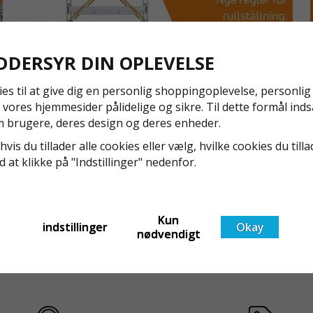
let og nem 
kernemant
sikkerhed, 
ottetalsknu
DDERSYR DIN OPLEVELSE
kontrollere
brugerens v
ies til at give dig en personlig shoppingoplevelse, personli
løsning for 
 vores hjemmesider pålidelige og sikre. Til dette formål inds
 brugere, deres design og deres enheder.
AUTOMAT
NYA REGLER FÖR RULLSTÄLLNING - AFS2023:9 &
EN1004:2020
hvis du tillader alle cookies eller vælg, hvilke cookies du tilla
Den automat
ed at klikke på "Indstillinger" nedenfor.
jævn og sik
Även om det kan verka högst osannolikt så är våra
nedfiringsh
regler för rullställning i Sverige slappare än de från
byggeprojek
EU i skrivande stund, men detta kommer det bli
europæiske 
ändring på. Från och med 2025 träder nya
Läs mer om de nya reglerna!
Kun
indstillinger
Okay
giver bruger
t
föreskrifter i kraft i Sverige gällande rullställningar,
nødvendigt
med s