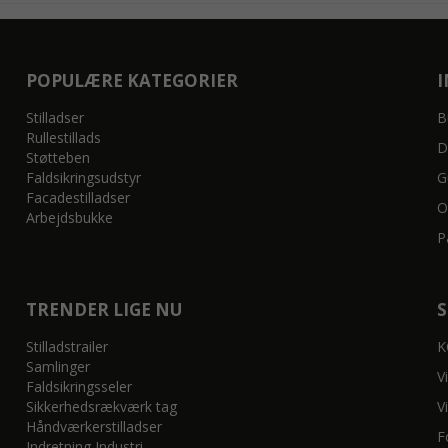
POPULÆRE KATEGORIER
Stilladser
B
Rullestillads
D
Støtteben
Faldsikringsudstyr
G
Facadestilladser
O
Arbejdsbukke
P
TRENDER LIGE NU
Stilladstrailer
K
Samlinger
V
Faldsikringsseler
Sikkerhedsrækværk tag
V
Håndværkerstilladser
F
Indretning Industri