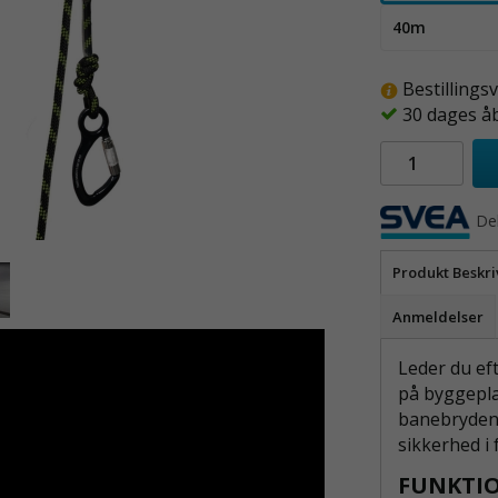
40m
Bestillings
30 dages å
Del
Produkt Beskri
Anmeldelser
Leder du eft
roscope; picture-in-picture; web-
på byggepl
een>
banebrydend
sikkerhed i 
FUNKTIO