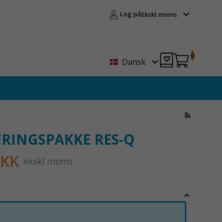
Log på
Ekskl moms
0
Dansk
RINGSPAKKE RES-Q
DKK
ekskl moms