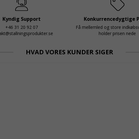
Kyndig Support
Konkurrencedygtige P
+46 31 20 92 07
Få mellemled og store indkøb
akt@stallningsprodukter.se
holder prisen nede
HVAD VORES KUNDER SIGER