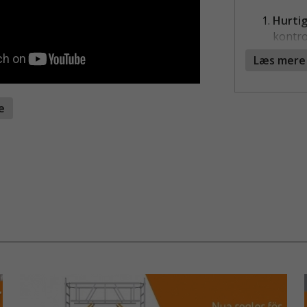
Hurtig
kontrol
Valg a
Læs mere
kernem
og beh
Let og
te
4,5 kg
Dobbel
dobbel
pålide
Autom
automa
tryg ne
OM EVAK
Evakuerings
ved fare i s
aluminiumle