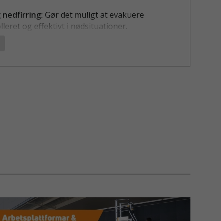
 nedfirring:
Gør det muligt at evakuere
leret og effektivt i nødsituationer.
f reb:
Vælg mellem 20 m og 40 m
antelreb, så du kan tilpasse til forskellige højder
ov.
 bærbar:
Med en samlet vægt på kun 3 kg eller
 er denne pakke nem at bære og håndtere.
t sikkerhedskarabinhager:
Højkvalitets
te karabinhager for ekstra sikkerhed og
lighed.
atisk bremsesystem:
Udstyret med et
tisk og redundant bremsesystem, der sikrer en
dfirring.
UERINGSPAKKEN RES-Q
pakken RES-Q er udviklet til hurtig evakuering
tor højde. Den er fremstillet blandt andet af
gering og højstyrkestål, så den både er robust,