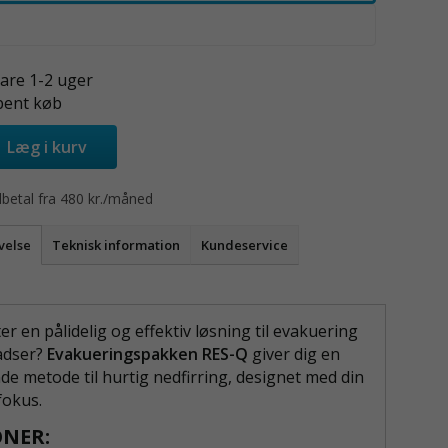
vare 1-2 uger
bent køb
Læg i kurv
betal fra 480 kr./måned
velse
Teknisk information
Kundeservice
er en pålidelig og effektiv løsning til evakuering
adser?
Evakueringspakken RES-Q
giver dig en
e metode til hurtig nedfirring, designet med din
fokus.
NER: