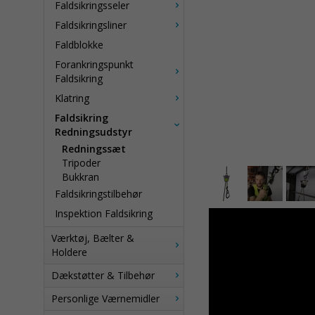
Faldsikringsseler
Faldsikringsliner
Faldblokke
Forankringspunkt
Faldsikring
Klatring
Faldsikring
Redningsudstyr
Redningssæt
Tripoder
Bukkran
Faldsikringstilbehør
Inspektion Faldsikring
encrypted-media; gy
Værktøj, Bælter &
share" allowfullscr
Holdere
Dækstøtter & Tilbehør
Personlige Værnemidler