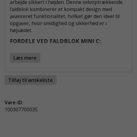
arbejde sikkert i højden. Denne selvoptrækkende
faldblok kombinerer et kompakt design med
avanceret funktionalitet, hvilket gør den ideel til
opgaver, hvor smidighed og sikkerhed er i
højsædet.
FORDELE VED FALDBLOK MINI C:
"Sharp Edge"-klassificeret:
Sikker at bruge,
Læs mere
hvor der er risiko for fald over skarpe kanter.
Faldæmper:
Giver ekstra tryghed ved både
vertikal og horisontal brug.
Tilføj til ønskeliste
Drejelig karabinhage:
Forhindrer
sammenfiltring og gør det nemt at
manøvrere.
Vare-ID:
Høj belastningskapacitet:
Kan bære op til
100307700035
136 kg for maksimal sikkerhed.
ROBUST DESIGN TIL KRÆVENDE MILJØER
Faldblok Mini C er fremstillet af slidstærkt