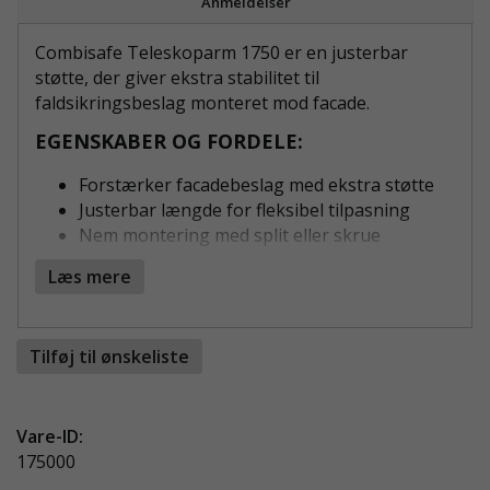
Anmeldelser
Combisafe Teleskoparm 1750 er en justerbar
støtte, der giver ekstra stabilitet til
faldsikringsbeslag monteret mod facade.
EGENSKABER OG FORDELE:
Forstærker facadebeslag med ekstra støtte
Justerbar længde for fleksibel tilpasning
Nem montering med split eller skrue
Robust konstruktion til krævende
Læs mere
arbejdsmiljøer
Certificeret efter EN 13374, klasse A og B
FOR ØGET SIKKERHED VED ARBEJDE I
Tilføj til ønskeliste
HØJDEN
Teleskoparmen er især nyttig ved montering af
Vare-ID:
tagfodsbeslag og lignende løsninger, hvor der
175000
kræves ekstra stabilisering. Den mindsker