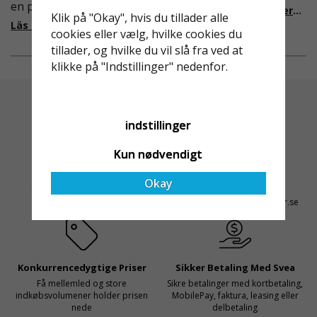
en pålitlig partner inom
i Sverige slappare än de
Läs mer om de nya reglerna!
Klik på "Okay", hvis du tillader alle
fallskydd och
från EU i skrivande stund,
Läs mer om varför Derome väljer oss
cookies eller vælg, hvilke cookies du
säkerhetslösningar föll
men detta kommer det bli
tillader, og hvilke du vil slå fra ved at
valet på
ändring på. Från och med
klikke på "Indstillinger" nedenfor.
Ställningsprodukter.se.
2025 träder nya
Med daglig verksamhet på
föreskrifter i kraft i
hög höjd är det avgörande
Sverige gällande
för dem att samarbeta
rullställningar, med s
indstillinger
med en leverantör som
både har rätt produkter
Kun nødvendigt
och e
Altid Hurtig Levering
Kyndig Support
Okay
1-3 dages leveringstid på
+46 31 20 92 07
lagervarer
kontakt@stallningsprodukter.se
Konkurrencedygtige Priser
Sikker Betaling Med Svea
Få mellemled og store
Sikre betalinger med kortbetaling,
indkøbsvolumener holder prisen
MobilePay, faktura, leasing eller
nede
delbetaling