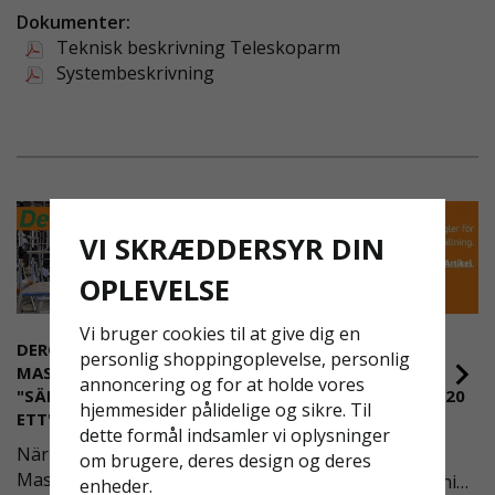
belastningen på hovedbeslaget og sikrer et trygt
Dokumenter:
arbejdsmiljø.
Teknisk beskrivning Teleskoparm
MANGFOLDIG OG PÅLIDELIG STØTTE
Systembeskrivning
Konstruktionen gør det nemt at tilpasse
teleskoparmen til forholdene på stedet, hvilket gør
den til en vigtig del af professionelle
faldsikringssystemer.
VI SKRÆDDERSYR DIN
OPLEVELSE
Vi bruger cookies til at give dig en
DEROME
NYA REGLER FÖR
personlig shoppingoplevelse, personlig
MASKINUTHYRNING -
RULLSTÄLLNING -
annoncering og for at holde vores
"SÄKERHET ÄR ALLTID PRIO
AFS2023:9 & EN1004:2020
hjemmesider pålidelige og sikre. Til
ETT"
Även om det kan verka
dette formål indsamler vi oplysninger
När Derome
högst osannolikt så är
om brugere, deres design og deres
Maskinuthyrning behövde
våra regler för rullställning
enheder.