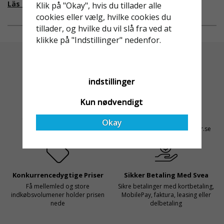
fallskydd och
från EU i skrivande stund,
Läs mer om varför Derome väljer oss
Klik på "Okay", hvis du tillader alle
säkerhetslösningar föll
men detta kommer det bli
cookies eller vælg, hvilke cookies du
valet på
ändring på. Från och med
tillader, og hvilke du vil slå fra ved at
Ställningsprodukter.se.
2025 träder nya
klikke på "Indstillinger" nedenfor.
Med daglig verksamhet på
föreskrifter i kraft i
hög höjd är det avgörande
Sverige gällande
för dem att samarbeta
rullställningar, med s
indstillinger
med en leverantör som
både har rätt produkter
Kun nødvendigt
och e
Altid Hurtig Levering
Kyndig Support
1-3 dages leveringstid på
+46 31 20 92 07
Okay
lagervarer
kontakt@stallningsprodukter.se
Konkurrencedygtige Priser
Sikker Betaling Med Svea
Få mellemled og store
Sikre betalinger med kortbetaling,
indkøbsvolumener holder prisen
MobilePay, faktura, leasing eller
nede
delbetaling