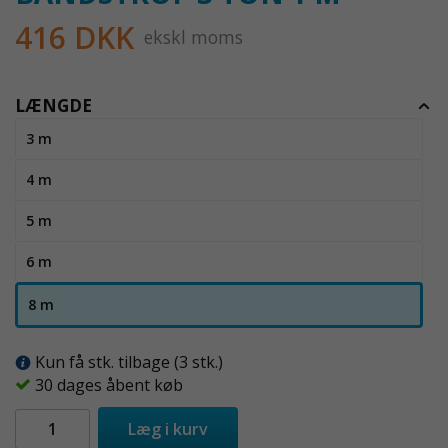
416 DKK
ekskl moms
LÆNGDE
3 m
4 m
5 m
6 m
8 m
Kun få stk. tilbage (3 stk.)
30 dages åbent køb
Læg i kurv