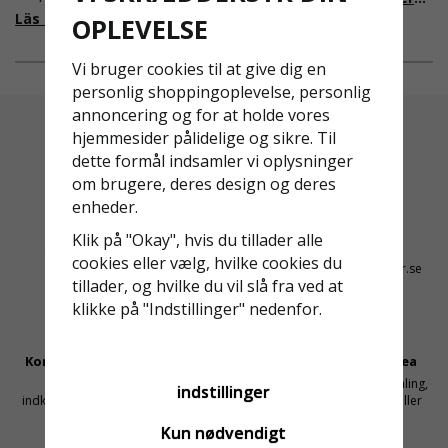
fallskydd och
från EU i skrivande stund,
Läs mer om varför Derome väljer oss
OPLEVELSE
säkerhetslösningar föll
men detta kommer det bli
valet på
ändring på. Från och med
Vi bruger cookies til at give dig en
Ställningsprodukter.se.
2025 träder nya
personlig shoppingoplevelse, personlig
Med daglig verksamhet på
föreskrifter i kraft i
annoncering og for at holde vores
hög höjd är det avgörande
Sverige gällande
hjemmesider pålidelige og sikre. Til
för dem att samarbeta
rullställningar, med s
dette formål indsamler vi oplysninger
med en leverantör som
om brugere, deres design og deres
både har rätt produkter
enheder.
och e
Altid Hurtig Levering
Kyndig Support
Klik på "Okay", hvis du tillader alle
1-3 dages leveringstid på
+46 31 20 92 07
cookies eller vælg, hvilke cookies du
lagervarer
kontakt@stallningsprodukter.se
tillader, og hvilke du vil slå fra ved at
klikke på "Indstillinger" nedenfor.
Konkurrencedygtige Priser
Sikker Betaling Med Svea
Få mellemled og store
Sikre betalinger med kortbetaling,
indstillinger
indkøbsvolumener holder prisen
MobilePay, faktura, leasing eller
nede
delbetaling
Kun nødvendigt