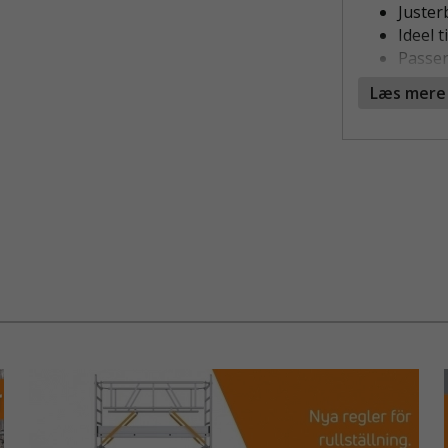
Justerb
Ideel 
Passer
Stabil
Læs mere
Nem m
ANVENDEL
GRADER
Rørkobling 
forbindes i 
Den er særl
konstruktio
Koblingen fu
lodrette sto
løsning.
De sølvfarve
både indend
FUNKTIO