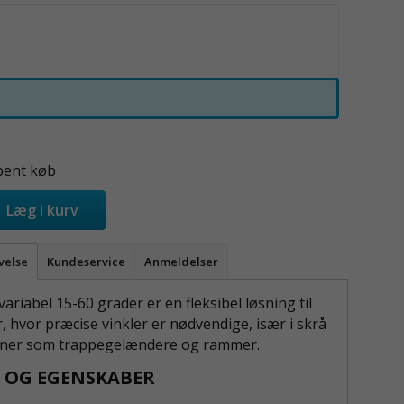
bent køb
Læg i kurv
velse
Kundeservice
Anmeldelser
ariabel 15-60 grader er en fleksibel løsning til
 hvor præcise vinkler er nødvendige, især i skrå
oner som trappegelændere og rammer.
 OG EGENSKABER