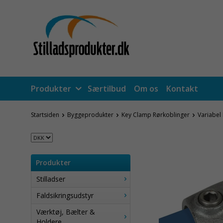
Produkter
Særtilbud
Om os
Kontakt
Startsiden
Byggeprodukter
Key Clamp Rørkoblinger
Variabel 
Produkter
Stilladser
Faldsikringsudstyr
Værktøj, Bælter &
Holdere