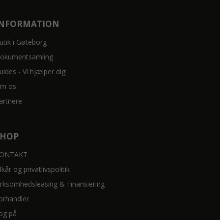
INFORMATION
utik i Gøteborg
okumentsamling
uides - Vi hjælper dig!
m os
artnere
SHOP
ONTAKT
ilkår og privatlivspolitik
irksomhedsleasing & Finansiering
orhandler
og på