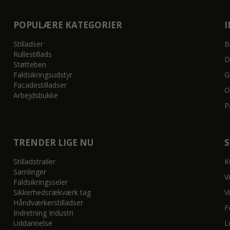
POPULÆRE KATEGORIER
Stilladser
B
Rullestillads
D
Støtteben
Faldsikringsudstyr
G
Facadestilladser
O
Arbejdsbukke
P
TRENDER LIGE NU
Stilladstrailer
K
Samlinger
V
Faldsikringsseler
Sikkerhedsrækværk tag
V
Håndværkerstilladser
F
Indretning Industri
Uddannelse
L