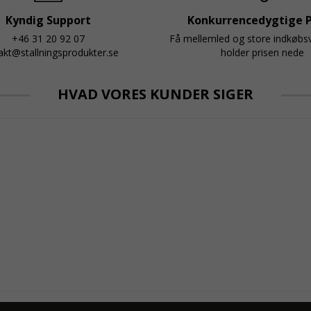
Kyndig Support
Konkurrencedygtige P
+46 31 20 92 07
Få mellemled og store indkøb
akt@stallningsprodukter.se
holder prisen nede
HVAD VORES KUNDER SIGER