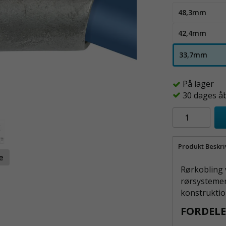
48,3mm
42,4mm
33,7mm
På lager
30 dages å
Produkt Beskri
te
Rørkobling v
rørsystemer,
konstrukti
FORDELE