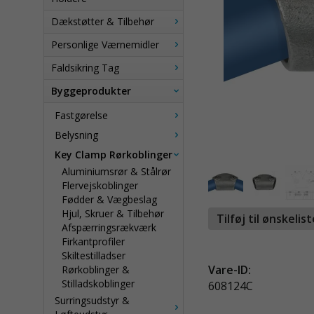
Dækstøtter & Tilbehør
Personlige Værnemidler
Faldsikring Tag
Byggeprodukter
Fastgørelse
Belysning
Key Clamp Rørkoblinger
Aluminiumsrør & Stålrør
Flervejskoblinger
Fødder & Vægbeslag
Hjul, Skruer & Tilbehør
Tilføj til ønskelis
Afspærringsrækværk
Firkantprofiler
Skiltestilladser
Vare-ID:
Rørkoblinger &
Stilladskoblinger
608124C
Surringsudstyr &