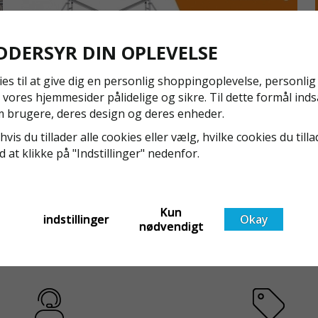
Koblingen m
ønskede vin
rørene med 
DDERSYR DIN OPLEVELSE
vibrationsb
ies til at give dig en personlig shoppingoplevelse, personli
Rørkobling 
 vores hjemmesider pålidelige og sikre. Til dette formål inds
med vores a
NYA REGLER FÖR RULLSTÄLLNING - AFS2023:9 &
 brugere, deres design og deres enheder.
KVALITET
EN1004:2020
hvis du tillader alle cookies eller vælg, hvilke cookies du tilla
Fremstillet 
Även om det kan verka högst osannolikt så är våra
ed at klikke på "Indstillinger" nedenfor.
lang levetid
regler för rullställning i Sverige slappare än de från
EU i skrivande stund, men detta kommer det bli
Pris angives 
ändring på. Från och med 2025 träder nya
Läs mer om de nya reglerna!
Kun
t
föreskrifter i kraft i Sverige gällande rullställningar,
indstillinger
Okay
nødvendigt
med s