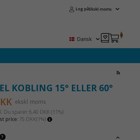
Log på
Ekskl moms
0
Dansk
EL KOBLING 15° ELLER 60°
DKK
ekskl moms
K
. Du sparer
6,40 DKK
(
11
%)
t price:
75 DKK
(1%)
?