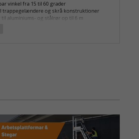
ar vinkel fra 15 til 60 grader
til trappegelændere og skrå konstruktioner
 til aluminiums- og stålrør op til 6 m
 låsning med unbrakoskruer
ontering uden svejsning
SE AF RØRKOBLING VARIABEL 15-60
variabel 15-60 grader anvendes, når rør skal
en justerbar vinkel inden for et mindre spænd.
igt velegnet til trappegelændere, skrå rammer og
ner, hvor præcis vinkeltilpasning er nødvendig.
ngerer ofte som afslutning eller forbindelse til
lper, hvilket giver en stabil og professionel
de koblinger er galvaniserede og egner sig til
ørs og udendørs brug.
N OG MONTERING