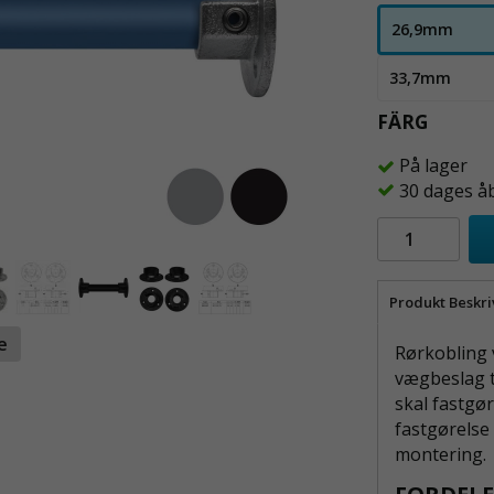
26,9mm
33,7mm
FÄRG
På lager
30 dages å
Produkt Beskri
te
Rørkobling v
vægbeslag ti
skal fastgør
fastgørelse
montering.