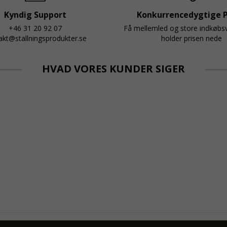
Kyndig Support
Konkurrencedygtige P
+46 31 20 92 07
Få mellemled og store indkøb
akt@stallningsprodukter.se
holder prisen nede
HVAD VORES KUNDER SIGER