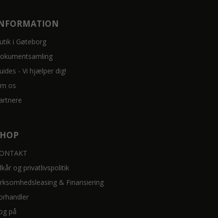
INFORMATION
utik i Gøteborg
okumentsamling
uides - Vi hjælper dig!
m os
artnere
SHOP
ONTAKT
ilkår og privatlivspolitik
irksomhedsleasing & Finansiering
orhandler
og på