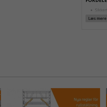
FORDELE
Sikker
Sælges
Læs mere
Passer
Stabil
Alsidig
ANVENDEL
Rørkobling 
direkte på v
gelændere, 
indhegninge
stabil fora
konstruktio
De sølvfarve
både indend
er fremstill
brug.