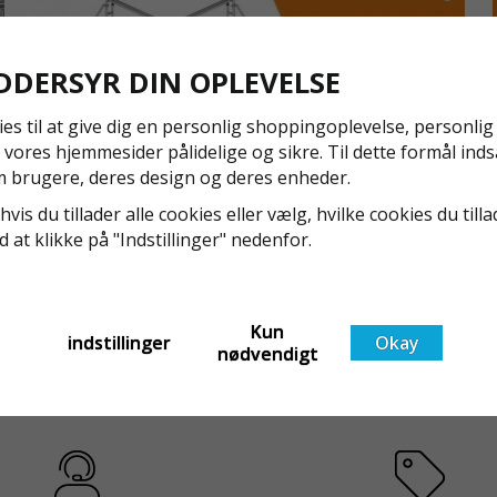
FUNKTIO
Beslagene m
som sikrer 
DDERSYR DIN OPLEVELSE
låses i kob
fastgørelse
ies til at give dig en personlig shoppingoplevelse, personli
afmontere r
 vores hjemmesider pålidelige og sikre. Til dette formål inds
NYA REGLER FÖR RULLSTÄLLNING - AFS2023:9 &
 brugere, deres design og deres enheder.
Rørkobling
EN1004:2020
vores alumin
hvis du tillader alle cookies eller vælg, hvilke cookies du tilla
Även om det kan verka högst osannolikt så är våra
meter som s
ed at klikke på "Indstillinger" nedenfor.
regler för rullställning i Sverige slappare än de från
KVALITET
EU i skrivande stund, men detta kommer det bli
ändring på. Från och med 2025 träder nya
Konstruktion
Läs mer om de nya reglerna!
Kun
t
föreskrifter i kraft i Sverige gällande rullställningar,
krævende ind
indstillinger
Okay
nødvendigt
med s
Pris angives