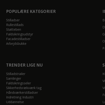
POPULÆRE KATEGORIER
Stilladser
B
Rullestillads
D
Støtteben
Faldsikringsudstyr
G
Facadestilladser
O
Arbejdsbukke
P
TRENDER LIGE NU
Stilladstrailer
K
Samlinger
V
Faldsikringsseler
Sikkerhedsrækværk tag
V
Håndværkerstilladser
F
Indretning Industri
Uddannelse
L