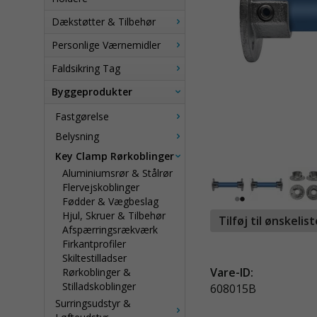
Dækstøtter & Tilbehør
Personlige Værnemidler
Faldsikring Tag
Byggeprodukter
Fastgørelse
Belysning
Key Clamp Rørkoblinger
Aluminiumsrør & Stålrør
Flervejskoblinger
Fødder & Vægbeslag
Hjul, Skruer & Tilbehør
Tilføj til ønskelis
Afspærringsrækværk
Firkantprofiler
Skiltestilladser
Vare-ID:
Rørkoblinger &
Stilladskoblinger
608015B
Surringsudstyr &