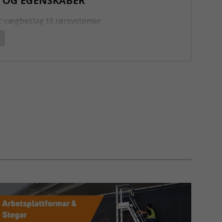
 OG EGENSKABER
t vægbeslag til rørsystemer
 i 2-pak for praktisk installation
 til aluminiums- og stålrør op til 6 m
 konstruktion med nem låsning
 til forskellige konstruktioner
SE AF RØRKOBLING VÆGBESLAG 2-PAK
vægbeslag 2-pak anvendes til at fastgøre rør
æg, hvilket gør det ideelt til konstruktion af
teltkonstruktioner, garageprojekter,
r og specialtilpassede rammer. Beslaget giver en
nkring, som sikrer en stærk og holdbar
n.
de koblinger er galvaniserede og egner sig til
ørs og udendørs brug, mens de sorte koblinger
et i sortlakeret stål og egner sig til indendørs