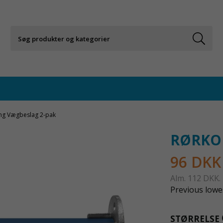
ng Vægbeslag 2-pak
RØRKOB
96 DKK
Alm.
112 DKK
.
Previous lowes
STØRRELSE