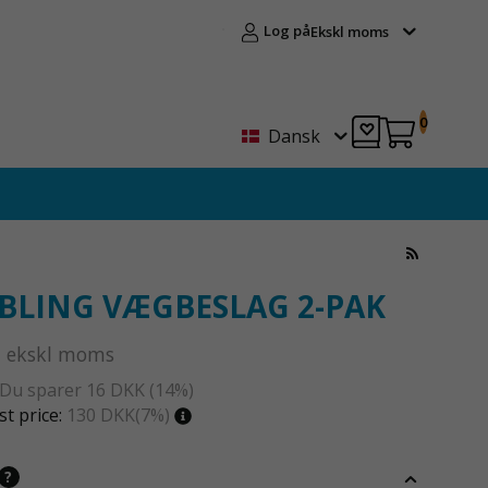
Log på
Ekskl moms
0
Dansk
LING VÆGBESLAG 2-PAK
ekskl moms
 Du sparer
16 DKK
(
14
%)
t price:
130 DKK
(7%)
?