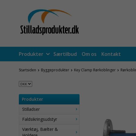
Produkter
Særtilbud
Om os
Kontakt
Startsiden
Byggeprodukter
Key Clamp Rørkoblinger
Rørkobli
Produkter
Stilladser
Faldsikringsudstyr
Værktøj, Bælter &
Holdere