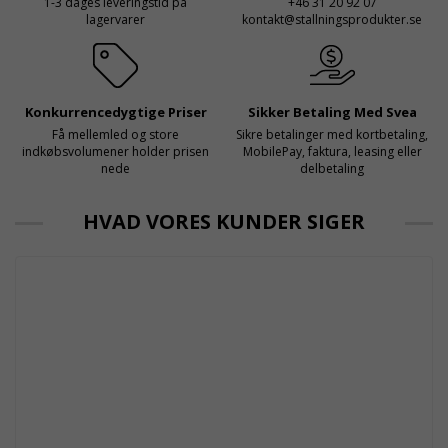
1-3 dages leveringstid på
+46 31 20 92 07
lagervarer
kontakt@stallningsprodukter.se
Konkurrencedygtige Priser
Sikker Betaling Med Svea
Få mellemled og store
Sikre betalinger med kortbetaling,
indkøbsvolumener holder prisen
MobilePay, faktura, leasing eller
nede
delbetaling
HVAD VORES KUNDER SIGER