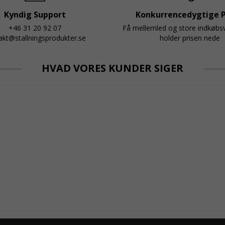
Kyndig Support
Konkurrencedygtige P
+46 31 20 92 07
Få mellemled og store indkøb
akt@stallningsprodukter.se
holder prisen nede
HVAD VORES KUNDER SIGER