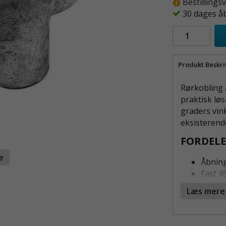
Bestillings
30 dages å
Produkt Beskri
Rørkobling 
praktisk løs
graders vin
eksisterend
FORDELE
te
Åbning
Fast 4
Passer
Læs mere
Stabil
Monter