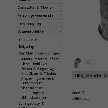
Dækstøtter & Tilbehør
Personlige Værnemidler
Faldsikring Tag
Byggeprodukter
Fastgørelse
Belysning
Key Clamp Rørkoblinger
Aluminiumsrør & Stålrør
Flervejskoblinger
Fødder & Vægbeslag
Hjul, Skruer & Tilbehør
Tilføj til ønskelis
Afspærringsrækværk
Firkantprofiler
Skiltestilladser
Vare-ID:
Rørkoblinger &
Stilladskoblinger
608003OE
Surringsudstyr &