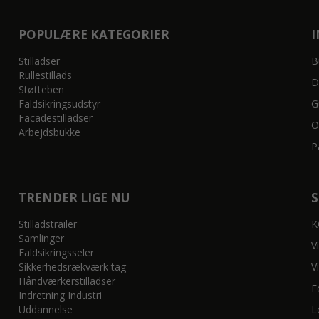
POPULÆRE KATEGORIER
Stilladser
B
Rullestillads
D
Støtteben
Faldsikringsudstyr
G
Facadestilladser
O
Arbejdsbukke
P
TRENDER LIGE NU
Stilladstrailer
K
Samlinger
V
Faldsikringsseler
Sikkerhedsrækværk tag
V
Håndværkerstilladser
F
Indretning Industri
Uddannelse
L