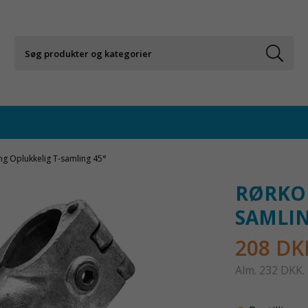
ng Oplukkelig T-samling 45°
RØRKOB
SAMLIN
208 DK
Alm.
232 DKK
.