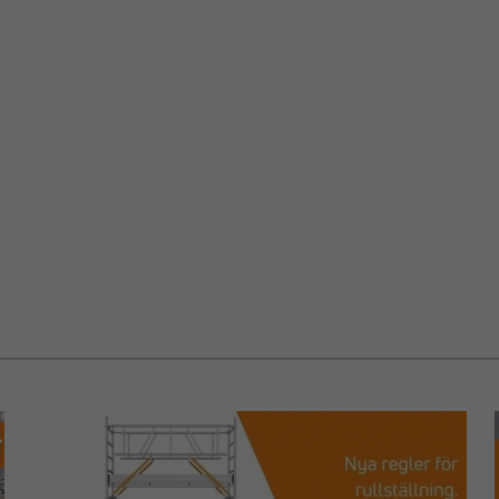
ANVENDEL
KOBLING 
Rørkobling 
rør skal for
uden at de
funktion gør
tilpasninge
og industrie
forbindelse,
De sølvfarve
både indend
FUNKTIO
Koblingen å
lukkes. Det 
låses med u
vibrationsb
Rørkobling 