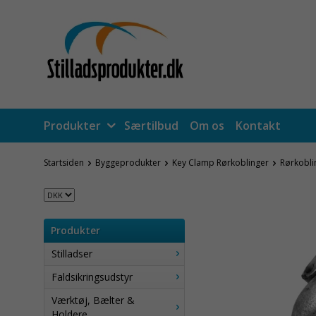
Produkter
Særtilbud
Om os
Kontakt
Startsiden
Byggeprodukter
Key Clamp Rørkoblinger
Rørkobli
Produkter
Stilladser
Faldsikringsudstyr
Værktøj, Bælter &
Holdere