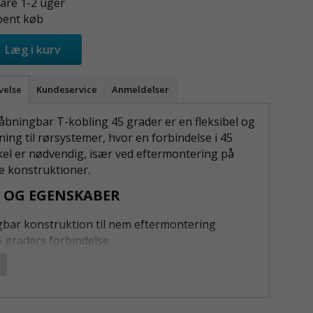
vare 1-2 uger
bent køb
Læg i kurv
velse
Kundeservice
Anmeldelser
åbningbar T-kobling 45 grader er en fleksibel og
ning til rørsystemer, hvor en forbindelse i 45
kel er nødvendig, især ved eftermontering på
e konstruktioner.
 OG EGENSKABER
bar konstruktion til nem eftermontering
5 graders forbindelse
 til aluminiums- og stålrør op til 6 m
 låsning med unbrakoskruer
es uden svejsning