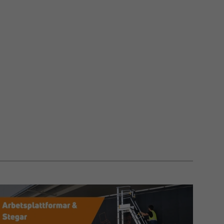
SE AF RØRKOBLING ÅBNINGBAR T-
45 GRADER
åbningbar T-kobling 45 grader anvendes, når et
bindes i 45 graders vinkel til et eksisterende rør
montere konstruktionen. Den åbningbare
 den ideel til eftermontering, reparationer og
r i eksempelvis gelændere, rammer, indhegninger
lle systemer. Koblingen giver en stabil og præcis
 hvor standardløsninger ikke er tilstrækkelige.
de koblinger er galvaniserede og egner sig til
ørs og udendørs brug.
N OG MONTERING
bnes, placeres omkring det eksisterende rør og
tilsluttede rør føres ind i 45 graders udtaget og
nbrakoskruer, hvilket giver en sikker og
estandig fastgørelse.
åbningbar T-kobling 45 grader fungerer