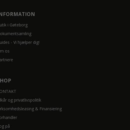
INFORMATION
utik i Gøteborg
okumentsamling
uides - Vi hjælper dig!
m os
artnere
SHOP
ONTAKT
ilkår og privatlivspolitik
irksomhedsleasing & Finansiering
orhandler
og på