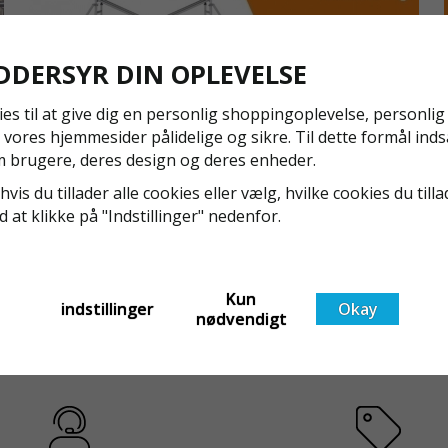
optimalt sa
længder op t
KVALITET
DDERSYR DIN OPLEVELSE
Fremstillet 
lang levetid
ies til at give dig en personlig shoppingoplevelse, personli
 vores hjemmesider pålidelige og sikre. Til dette formål inds
Pris angives 
NYA REGLER FÖR RULLSTÄLLNING - AFS2023:9 &
 brugere, deres design og deres enheder.
EN1004:2020
hvis du tillader alle cookies eller vælg, hvilke cookies du tilla
Även om det kan verka högst osannolikt så är våra
ed at klikke på "Indstillinger" nedenfor.
regler för rullställning i Sverige slappare än de från
EU i skrivande stund, men detta kommer det bli
ändring på. Från och med 2025 träder nya
Läs mer om de nya reglerna!
Kun
t
föreskrifter i kraft i Sverige gällande rullställningar,
indstillinger
Okay
nødvendigt
med s