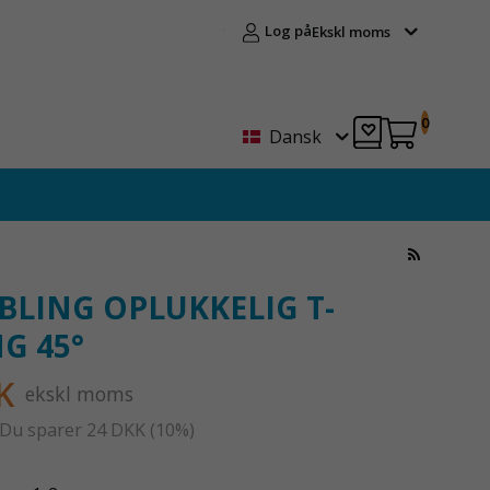
Log på
Ekskl moms
0
Dansk
LING OPLUKKELIG T-
G 45°
K
ekskl moms
 Du sparer
24 DKK
(
10
%)