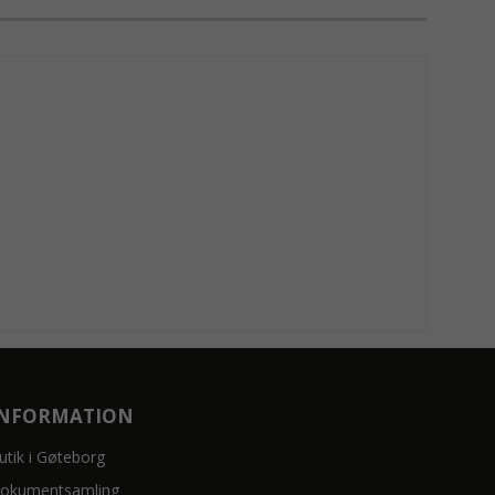
INFORMATION
utik i Gøteborg
okumentsamling