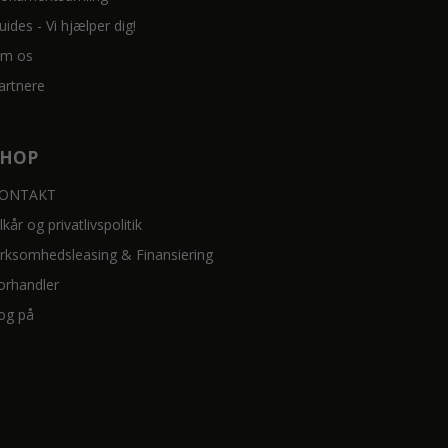
uides - Vi hjælper dig!
m os
artnere
SHOP
ONTAKT
ilkår og privatlivspolitik
irksomhedsleasing & Finansiering
orhandler
og på