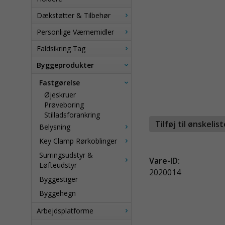
Dækstøtter & Tilbehør
Personlige Værnemidler
Faldsikring Tag
Byggeprodukter
Fastgørelse
Øjeskruer
Prøveboring
Stilladsforankring
Tilføj til ønskelis
Belysning
Key Clamp Rørkoblinger
Surringsudstyr &
Vare-ID:
Løfteudstyr
2020014
Byggestiger
Byggehegn
Arbejdsplatforme