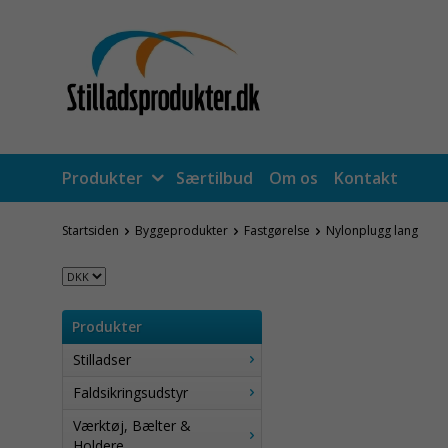
Produkter
Særtilbud
Om os
Kontakt
Startsiden
Byggeprodukter
Fastgørelse
Nylonplugg lang
Produkter
Stilladser
Faldsikringsudstyr
Værktøj, Bælter &
Holdere