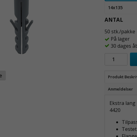
14x135
ANTAL
50 stk./pakke
På lager
30 dages å
te
Produkt Beskri
Anmeldelser
Ekstra lang 
4420
Tilpas
Testet
Flange