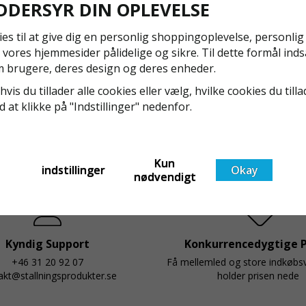
DDERSYR DIN OPLEVELSE
KVALITET
NYA REGLER FÖR RULLSTÄLLNING - AFS2023:9 &
ies til at give dig en personlig shoppingoplevelse, personli
EN1004:2020
Fremstillet 
 vores hjemmesider pålidelige og sikre. Til dette formål inds
-40°C til +8
Även om det kan verka högst osannolikt så är våra
 brugere, deres design og deres enheder.
industri og 
regler för rullställning i Sverige slappare än de från
hvis du tillader alle cookies eller vælg, hvilke cookies du tilla
EU i skrivande stund, men detta kommer det bli
ed at klikke på "Indstillinger" nedenfor.
ändring på. Från och med 2025 träder nya
Läs mer om de nya reglerna!
t
föreskrifter i kraft i Sverige gällande rullställningar,
med s
Kun
indstillinger
Okay
nødvendigt
Kyndig Support
Konkurrencedygtige P
+46 31 20 92 07
Få mellemled og store indkøb
akt@stallningsprodukter.se
holder prisen nede