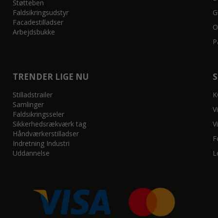
Støtteben
Faldsikringsudstyr
G
Facadestilladser
O
Arbejdsbukke
P
TRENDER LIGE NU
Stilladstrailer
K
Samlinger
V
Faldsikringsseler
Sikkerhedsrækværk tag
V
Håndværkerstilladser
F
Indretning Industri
Uddannelse
L