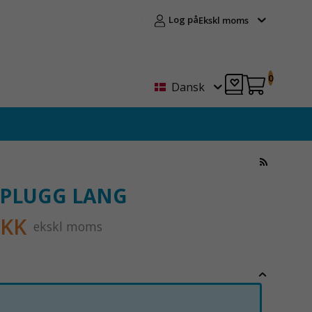
Log på
Ekskl moms
0
Dansk
PLUGG LANG
DKK
ekskl moms