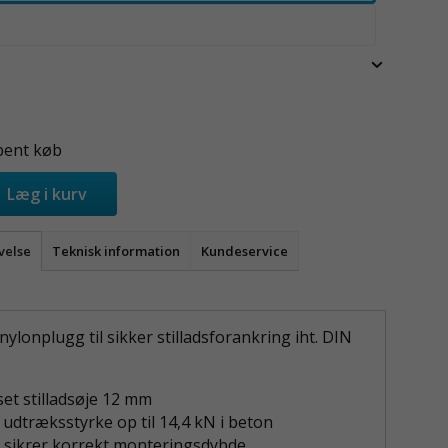
bent køb
Læg i kurv
velse
Teknisk information
Kundeservice
nylonplugg til sikker stilladsforankring iht. DIN
set stilladsøje 12 mm
 udtræksstyrke op til 14,4 kN i beton
 sikrer korrekt monteringsdybde