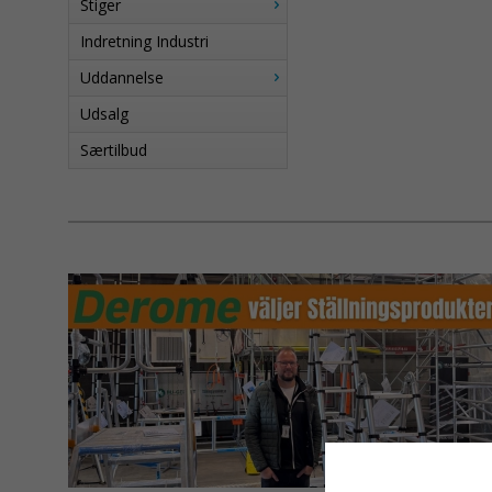
Stiger
Indretning Industri
Uddannelse
Udsalg
Særtilbud