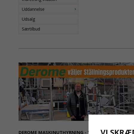
Uddannelse
Udsalg
Særtilbud
VI SKRÆ
DEROME MASKINUTHYRNING - "SÄKERHET ÄR