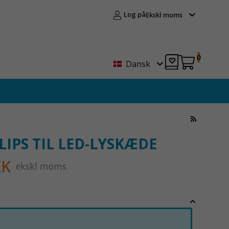
Log på
Ekskl moms
0
Dansk
LIPS TIL LED-LYSKÆDE
KK
ekskl moms