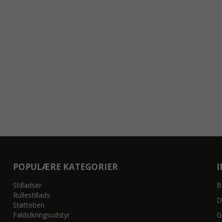
POPULÆRE KATEGORIER
Stilladser
B
Rullestillads
D
Støtteben
Faldsikringsudstyr
G