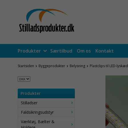
Produkter
Særtilbud
Om os
Kontakt
Startsiden
Byggeprodukter
Belysning
Plastclips til LED-lyskæ
Produkter
Stilladser
Faldsikringsudstyr
Værktøj, Bælter &
Holdere