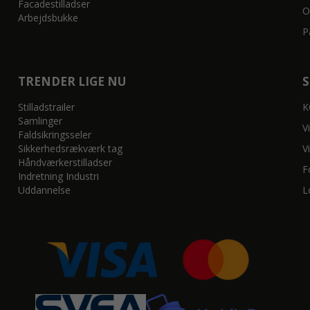
Facadestilladser
O
Arbejdsbukke
P
TRENDER LIGE NU
Stilladstrailer
K
Samlinger
V
Faldsikringsseler
Sikkerhedsrækværk tag
V
Håndværkerstilladser
F
Indretning Industri
Uddannelse
L