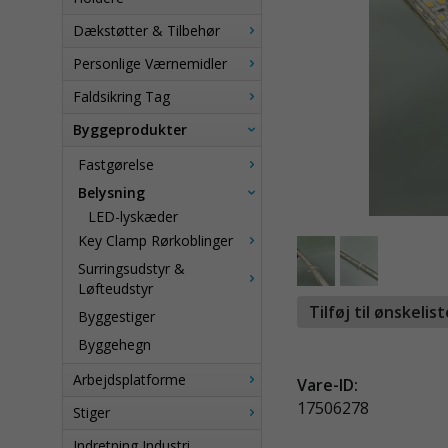
Dækstøtter & Tilbehør
Personlige Værnemidler
Faldsikring Tag
Byggeprodukter
Fastgørelse
Belysning
LED-lyskæder
Key Clamp Rørkoblinger
Surringsudstyr &
Løfteudstyr
Tilføj til ønskelis
Byggestiger
Byggehegn
Arbejdsplatforme
Vare-ID:
17506278
Stiger
Indretning Industri