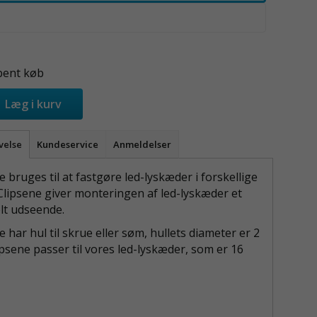
bent køb
Læg i kurv
velse
Kundeservice
Anmeldelser
e bruges til at fastgøre led-lyskæder i forskellige
 Clipsene giver monteringen af led-lyskæder et
lt udseende.
e har hul til skrue eller søm, hullets diameter er 2
psene passer til vores led-lyskæder, som er 16