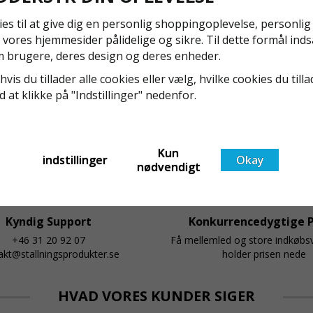
EN1004:2020
ies til at give dig en personlig shoppingoplevelse, personli
Även om det kan verka högst osannolikt så är våra
 vores hjemmesider pålidelige og sikre. Til dette formål inds
regler för rullställning i Sverige slappare än de från
 brugere, deres design og deres enheder.
EU i skrivande stund, men detta kommer det bli
hvis du tillader alle cookies eller vælg, hvilke cookies du tilla
ändring på. Från och med 2025 träder nya
Läs mer om de nya reglerna!
ed at klikke på "Indstillinger" nedenfor.
t
föreskrifter i kraft i Sverige gällande rullställningar,
med s
Kun
indstillinger
Okay
nødvendigt
Kyndig Support
Konkurrencedygtige P
+46 31 20 92 07
Få mellemled og store indkøb
akt@stallningsprodukter.se
holder prisen nede
HVAD VORES KUNDER SIGER