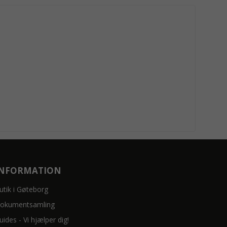
INFORMATION
utik i Gøteborg
okumentsamling
uides - Vi hjælper dig!