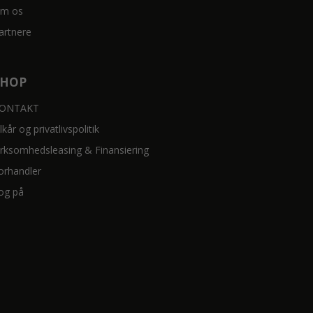
m os
artnere
SHOP
ONTAKT
ilkår og privatlivspolitik
irksomhedsleasing & Finansiering
orhandler
og på