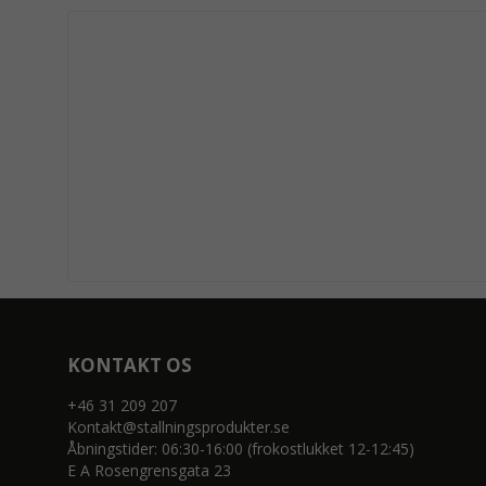
KONTAKT OS
+46 31 209 207
Kontakt@stallningsprodukter.se
Åbningstider: 06:30-16:00 (frokostlukket 12-12:45)
E A Rosengrensgata 23