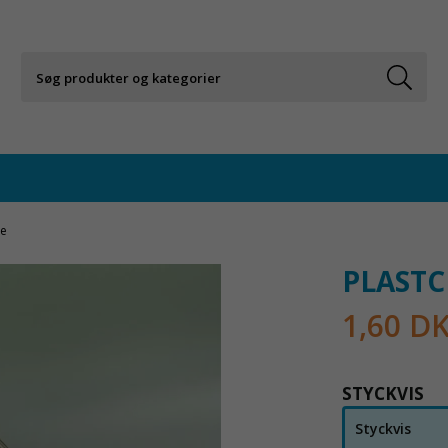
de
PLASTC
1,60 D
STYCKVIS
Styckvis