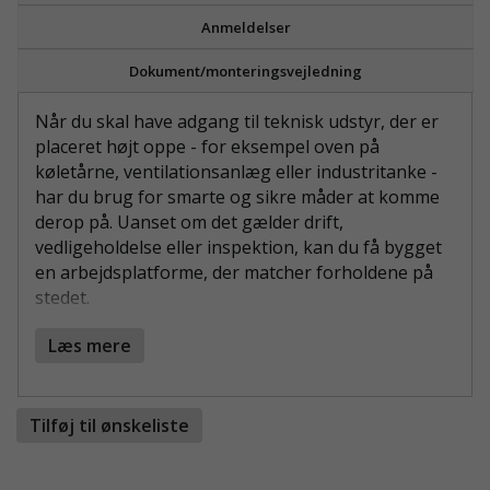
Anmeldelser
Dokument/monteringsvejledning
Når du skal have adgang til teknisk udstyr, der er
placeret højt oppe - for eksempel oven på
køletårne, ventilationsanlæg eller industritanke -
har du brug for smarte og sikre måder at komme
derop på. Uanset om det gælder drift,
vedligeholdelse eller inspektion, kan du få bygget
en arbejdsplatforme, der matcher forholdene på
stedet.
Systemerne tilpasses fuldstændigt efter
Læs mere
omgivelserne og kan inkludere for eksempel
trapper, gangarealer, luger eller sikrede indgange.
Den modulære opbygning gør det muligt at
Tilføj til ønskeliste
skalere, flytte eller kombinere løsningen med
eksisterende strukturer - uden at gå på
kompromis med sikkerheden.