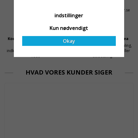
1-3 dages leveringstid på
+46 31 20 92 07
lagervarer
kontakt@stallningsprodukter.se
indstillinger
Kun nødvendigt
Konkurrencedygtige Priser
Sikker Betaling Med Svea
Okay
Få mellemled og store
Sikre betalinger med kortbetaling,
indkøbsvolumener holder prisen
MobilePay, faktura, leasing eller
nede
delbetaling
HVAD VORES KUNDER SIGER