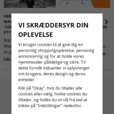
DEROME
NYA REGLER FÖR
MASKINUTHYRNING -
RULLSTÄLLNING -
VI SKRÆDDERSYR DIN
"SÄKERHET ÄR ALLTID PRIO
AFS2023:9 & EN1004:2020
ETT"
OPLEVELSE
Även om det kan verka
När Derome
högst osannolikt så är
Vi bruger cookies til at give dig en
Maskinuthyrning behövde
våra regler för rullställning
personlig shoppingoplevelse, personlig
en pålitlig partner inom
i Sverige slappare än de
Läs mer om de nya reglerna!
annoncering og for at holde vores
fallskydd och
från EU i skrivande stund,
Läs mer om varför Derome väljer oss
hjemmesider pålidelige og sikre. Til
säkerhetslösningar föll
men detta kommer det bli
dette formål indsamler vi oplysninger
valet på
ändring på. Från och med
om brugere, deres design og deres
Ställningsprodukter.se.
2025 träder nya
enheder.
Med daglig verksamhet på
föreskrifter i kraft i
hög höjd är det avgörande
Sverige gällande
Klik på "Okay", hvis du tillader alle
för dem att samarbeta
rullställningar, med s
cookies eller vælg, hvilke cookies du
med en leverantör som
tillader, og hvilke du vil slå fra ved at
både har rätt produkter
klikke på "Indstillinger" nedenfor.
och e
Altid Hurtig Levering
Kyndig Support