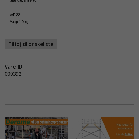
Stål, galvaniseret
A/F 22
Vægt 1,0 kg
Tilføj til ønskeliste
Vare-ID:
000392