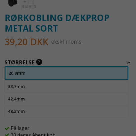
RØRKOBLING DÆKPROP
METAL SORT
39,20 DKK
ekskl moms
STØRRELSE
?
26,9mm
33,7mm
42,4mm
48,3mm
På lager
30 dages åbent køb