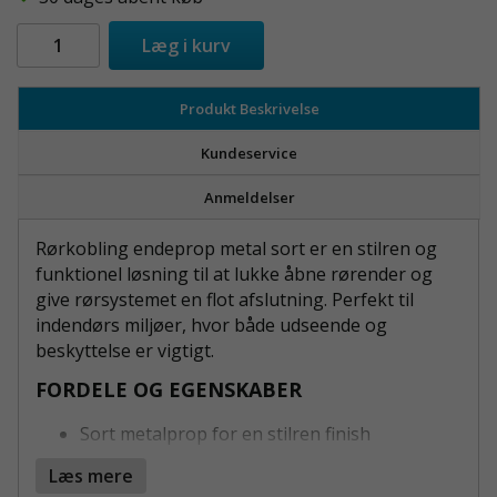
Læg i kurv
Produkt Beskrivelse
Kundeservice
Anmeldelser
Rørkobling endeprop metal sort er en stilren og
funktionel løsning til at lukke åbne rørender og
give rørsystemet en flot afslutning. Perfekt til
indendørs miljøer, hvor både udseende og
beskyttelse er vigtigt.
FORDELE OG EGENSKABER
Sort metalprop for en stilren finish
Beskytter rørender mod snavs og slid
Læs mere
Nem montering med rustfri stålskrue